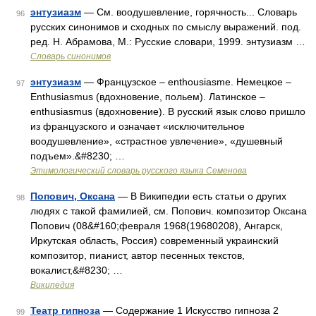
энтузиазм
— См. воодушевление, горячность... Словарь
96
русских синонимов и сходных по смыслу выражений. под.
ред. Н. Абрамова, М.: Русские словари, 1999. энтузиазм …
Словарь синонимов
энтузиазм
— Французское – enthousiasme. Немецкое –
97
Enthusiasmus (вдохновение, польем). Латинское –
enthusiasmus (вдохновение). В русский язык слово пришло
из французского и означает «исключительное
воодушевление», «страстное увлечение», «душевный
подъем».&#8230; …
Этимологический словарь русского языка Семенова
Попович, Оксана
— В Википедии есть статьи о других
98
людях с такой фамилией, см. Попович. композитор Оксана
Попович (08&#160;февраля 1968(19680208), Ангарск,
Иркутская область, Россия) современный украинский
композитор, пианист, автор песенных текстов,
вокалист,&#8230; …
Википедия
Театр гипноза
— Содержание 1 Искусство гипноза 2
99