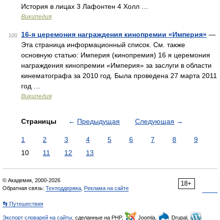
История в лицах 3 Лафонтен 4 Холл …
Википедия
16-я церемония награждения кинопремии «Империя»
—
100
Эта страница информационный список. См. также
основную статью: Империя (кинопремия) 16 я церемония
награждения кинопремии «Империя» за заслуги в области
кинематографа за 2010 год. Была проведена 27 марта 2011
год …
Википедия
Страницы
←
Предыдущая
Следующая
→
1
2
3
4
5
6
7
8
9
10
11
12
13
© Академик, 2000-2026
18+
Обратная связь:
Техподдержка
,
Реклама на сайте
👣 Путешествия
Экспорт словарей на сайты
, сделанные на PHP,
Joomla,
Drupal,